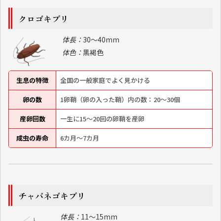
クロゴキブリ
体長：
30～40mm
体色：
黒褐色
生息の特徴
全国の一般家庭でよく見かける
卵の数
1卵鞘（卵の入った鞘）内の数：20～30個
産卵回数
一生に15～20回の卵鞘を産卵
成虫の寿命
6カ月～7カ月
チャバネゴキブリ
体長：
11～15mm