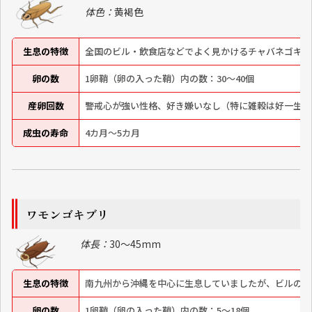
体色：
黄褐色
生息の特徴
全国のビル・飲食店などでよく見かけるチャバネゴキブ
卵の数
1卵鞘（卵の入った鞘）内の数：30～40個
産卵回数
警戒心が強い性格、好き嫌いなし（特に雑穀は好一生に
成虫の寿命
4カ月～5カ月
ワモンゴキブリ
体長：
30～45mm
生息の特徴
南九州から沖縄を中心に生息していましたが、ビルの増
卵の数
1卵鞘（卵の入った鞘）内の数：5～18個