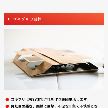
ゴキブリの習性
ゴキブリは
夜行性
で群れを作り
集団生活
します。
見た目の悪さ、突然に目撃
、不潔な印象で不快感とな