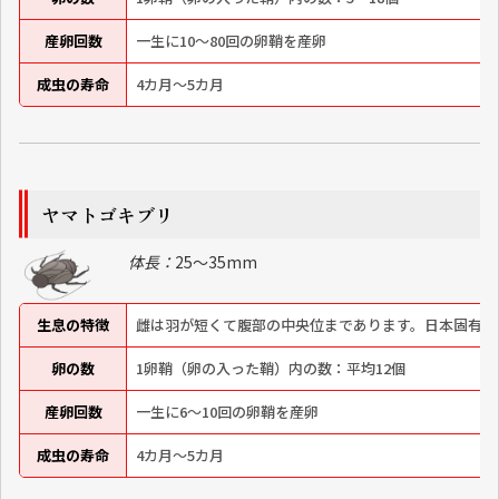
産卵回数
一生に10～80回の卵鞘を産卵
成虫の寿命
4カ月～5カ月
ヤマトゴキブリ
体長：
25～35mm
生息の特徴
雌は羽が短くて腹部の中央位まであります。日本固有種
卵の数
1卵鞘（卵の入った鞘）内の数：平均12個
産卵回数
一生に6～10回の卵鞘を産卵
成虫の寿命
4カ月～5カ月