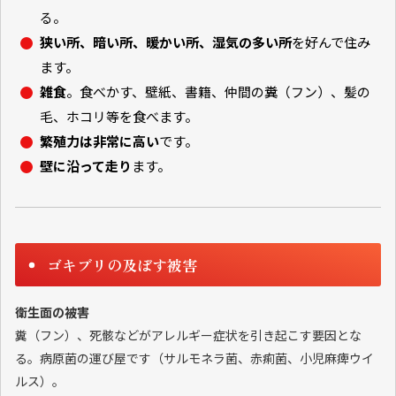
る。
狭い所、暗い所、暖かい所、湿気の多い所
を好んで住み
ます。
雑食
。食べかす、壁紙、書籍、仲間の糞（フン）、髪の
毛、ホコリ等を食べます。
繁殖力は非常に高い
です。
壁に沿って走り
ます。
ゴキブリの及ぼす被害
衛生面の被害
糞（フン）、死骸などがアレルギー症状を引き起こす要因とな
る。病原菌の運び屋です（サルモネラ菌、赤痢菌、小児麻痺ウイ
ルス）。