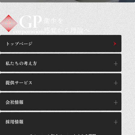
衛生を
感覚から理論へ
トップページ
私たちの考え方
提供サービス
私たちの考え方
思想/哲学
会社情報
提供サービス
GPの施工設計
サービス一覧
採用情報
企業理念
GPが選ばれる理由
代表あいさつ
施工実績・お客さまの声