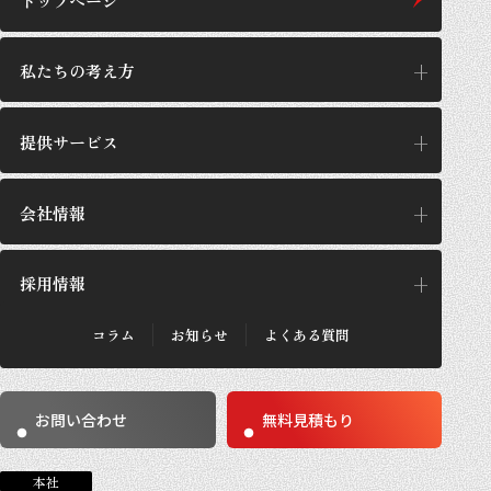
トップページ
私たちの考え方
提供サービス
私たちの考え方
思想/哲学
会社情報
提供サービス
GPの施工設計
サービス一覧
採用情報
企業理念
GPが選ばれる理由
代表あいさつ
施工実績・お客さまの声
会社概要
コラム
お知らせ
よくある質問
法人のお客さま
採用メッセージ
沿革
個人のお客さま
採用概要
数字で見るGP
働き方
事業所紹介
お問い合わせ
無料見積もり
求める人材
社員紹介
社員インタビュー
募集要項
本社