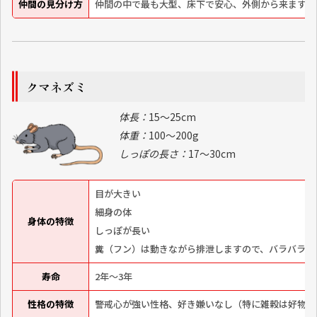
仲間の見分け方
仲間の中で最も大型、床下で安心、外側から来ます、
クマネズミ
体長：
15～25cm
体重：
100～200g
しっぽの長さ：
17～30cm
目が大きい
細身の体
身体の特徴
しっぽが長い
糞（フン）は動きながら排泄しますので、バラバラに
寿命
2年～3年
性格の特徴
警戒心が強い性格、好き嫌いなし（特に雑穀は好物）