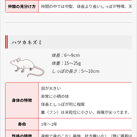
仲間の見分け方
仲間の中では中型、体長より長いしっぽが特徴、天井
ハツカネズミ
体長：
6～9cm
体重：
15～25g
しっぽの長さ：
5～10cm
目が大きい
非常に小柄の体
身体の特徴
体長としっぽが同じ程度
糞（フン）は米粒位に小さい、両端が尖ってます、大
寿命
1年～2年
性格の特徴
身軽で身のこなし最強、好き嫌いなし（特に雑穀は好