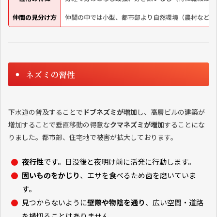
仲間の見分け方
仲間の中では小型、都市部より自然環境（農村など）
ネズミの習性
下水道の普及することで
ドブネズミが増加
し、高層ビルの建築が
増加することで垂直移動の得意な
クマネズミが増加
することにな
りました。都市部、住宅地で被害が拡大しております。
夜行性
です。日没後と夜明け前に活発に行動します。
固いものをかじり
、エサを食べるため歯を磨いていま
す。
見つからないように
壁際や物陰を通り
、広い空間・道路
を横切ることはありません。