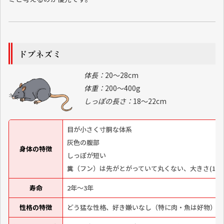
ドブネズミ
体長：
20～28cm
体重：
200～400g
しっぽの長さ：
18～22cm
目が小さく寸胴な体系
灰色の腹部
身体の特徴
しっぽが短い
糞（フン）は先がとがっていて丸くない、大きさ(10m
寿命
2年～3年
性格の特徴
どう猛な性格、好き嫌いなし（特に肉・魚は好物）、