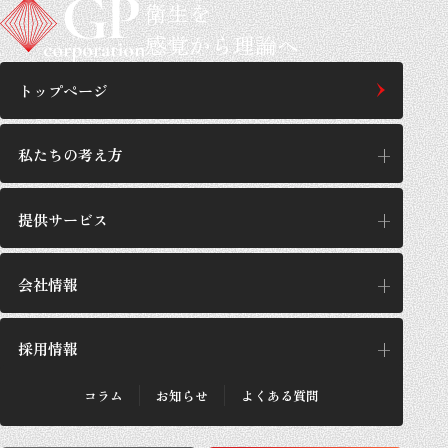
衛生を
感覚から理論へ
トップページ
私たちの考え方
提供サービス
私たちの考え方
思想/哲学
会社情報
提供サービス
GPの施工設計
サービス一覧
採用情報
企業理念
GPが選ばれる理由
代表あいさつ
施工実績・お客さまの声
会社概要
コラム
お知らせ
よくある質問
法人のお客さま
採用メッセージ
沿革
個人のお客さま
採用概要
数字で見るGP