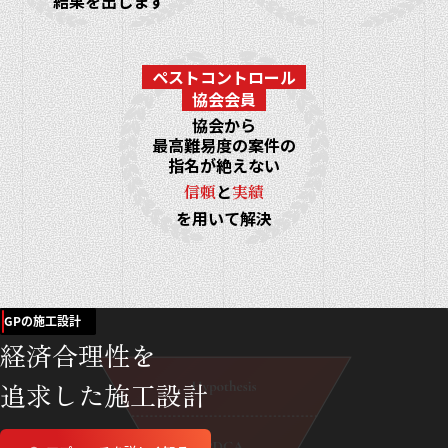
結果を出します
ペストコントロール
協会会員
協会から
最高難易度の案件の
指名が絶えない
信頼
と
実績
を用いて解決
GPの施工設計
経済合理性を
追求した施工設計