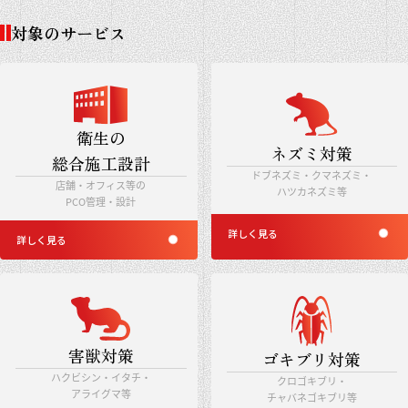
対象のサービス
衛生の
ネズミ対策
総合施工設計
ドブネズミ・クマネズミ・
店舗・オフィス等の
ハツカネズミ等
PCO管理・設計
詳しく見る
詳しく見る
害獣対策
ゴキブリ対策
ハクビシン・イタチ・
クロゴキブリ・
アライグマ等
チャバネゴキブリ等