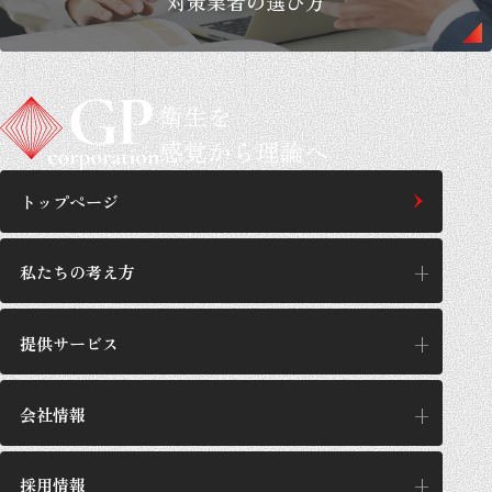
対策業者の選び方
衛生を
感覚から理論へ
トップページ
私たちの考え方
提供サービス
私たちの考え方
思想/哲学
会社情報
提供サービス
GPの施工設計
サービス一覧
採用情報
企業理念
GPが選ばれる理由