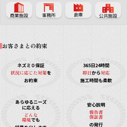
倉庫
事務所
商業施設
公共施設
お客さまとの約束
ネズミ０保証
365日24時間
状況に応じた対策
を
即日
から
対応
お約束
施工時間も柔軟
あらゆるニーズ
安心説明
に応える
報告書
どんな
保証書
環境
でも
の発行