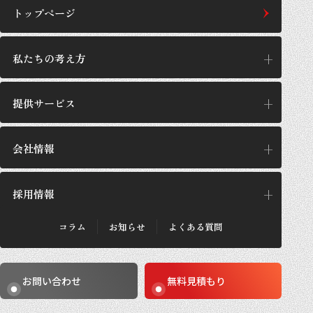
トップページ
私たちの考え方
提供サービス
私たちの考え方
思想/哲学
会社情報
提供サービス
GPの施工設計
サービス一覧
採用情報
企業理念
GPが選ばれる理由
代表あいさつ
施工実績・お客さまの声
会社概要
コラム
お知らせ
よくある質問
法人のお客さま
採用メッセージ
沿革
個人のお客さま
採用概要
数字で見るGP
働き方
事業所紹介
お問い合わせ
無料見積もり
求める人材
社員紹介
社員インタビュー