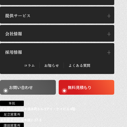
提供サービス
私たちの考え方
思想/哲学
会社情報
提供サービス
GPの施工設計
サービス一覧
採用情報
企業理念
GPが選ばれる理由
代表あいさつ
施工実績・お客さまの声
会社概要
コラム
お知らせ
よくある質問
法人のお客さま
採用メッセージ
沿革
個人のお客さま
採用概要
数字で見るGP
働き方
事業所紹介
お問い合わせ
無料見積もり
求める人材
社員紹介
社員インタビュー
募集要項
本社
東京都中央区日本橋本町3-6-9アイ・ケイビル4階
足立営業所
東京都足立区保木間2-27-8
蒲田営業所