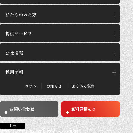
私たちの考え方
提供サービス
私たちの考え方
思想/哲学
会社情報
提供サービス
GPの施工設計
サービス一覧
採用情報
企業理念
GPが選ばれる理由
代表あいさつ
施工実績・お客さまの声
会社概要
コラム
お知らせ
よくある質問
法人のお客さま
採用メッセージ
沿革
個人のお客さま
採用概要
数字で見るGP
働き方
事業所紹介
お問い合わせ
無料見積もり
求める人材
社員紹介
社員インタビュー
募集要項
本社
東京都中央区日本橋本町3-6-9アイ・ケイビル4階