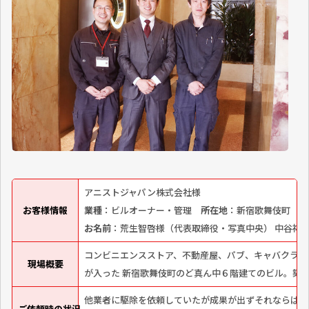
アニストジャパン株式会社様
お客様情報
業種
：ビルオーナー・管理
所在地
：新宿歌舞伎町
現
お名前
：荒生智啓様（代表取締役・写真中央） 中谷祐
コンビニエンスストア、不動産屋、パブ、キャバクラ、
現場概要
が入った 新宿歌舞伎町のど真ん中６階建てのビル。築４
他業者に駆除を依頼していたが成果が出ずそれならばと
ご依頼時の状況