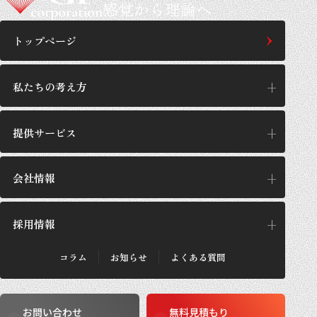
感覚から理論へ
トップページ
私たちの考え方
提供サービス
私たちの考え方
思想/哲学
会社情報
提供サービス
GPの施工設計
サービス一覧
採用情報
企業理念
GPが選ばれる理由
代表あいさつ
施工実績・お客さまの声
会社概要
コラム
お知らせ
よくある質問
法人のお客さま
採用メッセージ
沿革
個人のお客さま
採用概要
数字で見るGP
働き方
事業所紹介
お問い合わせ
無料見積もり