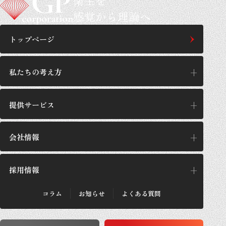
衛生を
感覚から理論へ
トップページ
私たちの考え方
提供サービス
私たちの考え方
思想/哲学
会社情報
提供サービス
GPの施工設計
サービス一覧
採用情報
企業理念
GPが選ばれる理由
代表あいさつ
施工実績・お客さまの声
会社概要
コラム
お知らせ
よくある質問
法人のお客さま
採用メッセージ
沿革
個人のお客さま
採用概要
数字で見るGP
働き方