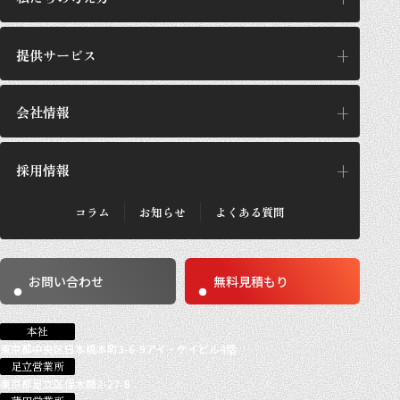
提供サービス
私たちの考え方
思想/哲学
会社情報
提供サービス
GPの施工設計
サービス一覧
採用情報
企業理念
GPが選ばれる理由
代表あいさつ
施工実績・お客さまの声
会社概要
コラム
お知らせ
よくある質問
法人のお客さま
採用メッセージ
沿革
個人のお客さま
採用概要
数字で見るGP
働き方
事業所紹介
お問い合わせ
無料見積もり
求める人材
社員紹介
社員インタビュー
募集要項
本社
東京都中央区日本橋本町3-6-9アイ・ケイビル4階
足立営業所
東京都足立区保木間2-27-8