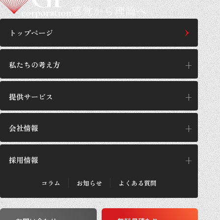
感覚から理論へ
トップページ
私たちの考え方
提供サービス
私たちの考え方
思想/哲学
会社情報
提供サービス
GPの施工設計
サービス一覧
採用情報
企業理念
GPが選ばれる理由
代表あいさつ
施工実績・お客さまの声
会社概要
コラム
お知らせ
よくある質問
法人のお客さま
採用メッセージ
沿革
個人のお客さま
採用概要
数字で見るGP
働き方
事業所紹介